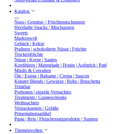
Katalog
Nuss-| Gemüse- | Früchtemischungen
Herzhafte Snacks | Mischungen
Sweets
Markenwelt
Gebäck | Kekse
Pralinen | schokolierte Nüsse | Früchte
Trockenfrüchte
Nüsse | Kerne | Saaten
Konfitüren | Marmelade | Honig | Aufstrich | Paté
Müslis & Cerealien
Öle | Essige | Balsame | Crema | Saucen
Kräuter Blends | Gewürze | Rubs | Bruschetta
Trinkbar
Portionen | einzeln Verpacktes
Treatments | Gastgeschenke
Weihnachten
Verpackungen | Gefäße
Präsentationsartikel
Pasta | Reis | Fleischersatzprodukte | Suppen
Themenwelten