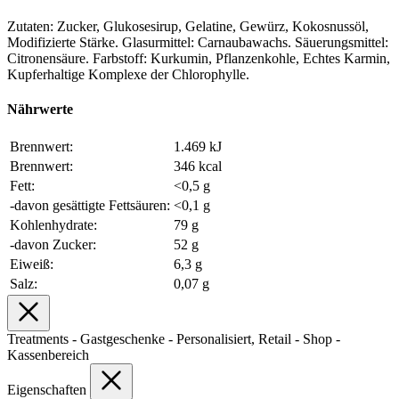
Zutaten: Zucker, Glukosesirup, Gelatine, Gewürz, Kokosnussöl,
Modifizierte Stärke. Glasurmittel: Carnaubawachs. Säuerungsmittel:
Citronensäure. Farbstoff: Kurkumin, Pflanzenkohle, Echtes Karmin,
Kupferhaltige Komplexe der Chlorophylle.
Nährwerte
Brennwert:
1.469 kJ
Brennwert:
346 kcal
Fett:
<0,5 g
-davon gesättigte Fettsäuren:
<0,1 g
Kohlenhydrate:
79 g
-davon Zucker:
52 g
Eiweiß:
6,3 g
Salz:
0,07 g
Treatments - Gastgeschenke - Personalisiert, Retail - Shop -
Kassenbereich
Eigenschaften