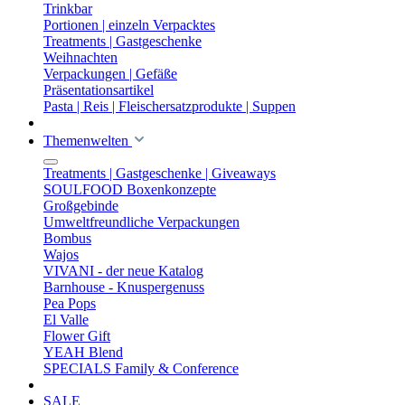
Trinkbar
Portionen | einzeln Verpacktes
Treatments | Gastgeschenke
Weihnachten
Verpackungen | Gefäße
Präsentationsartikel
Pasta | Reis | Fleischersatzprodukte | Suppen
Themenwelten
Treatments | Gastgeschenke | Giveaways
SOULFOOD Boxenkonzepte
Großgebinde
Umweltfreundliche Verpackungen
Bombus
Wajos
VIVANI - der neue Katalog
Barnhouse - Knuspergenuss
Pea Pops
El Valle
Flower Gift
YEAH Blend
SPECIALS Family & Conference
SALE