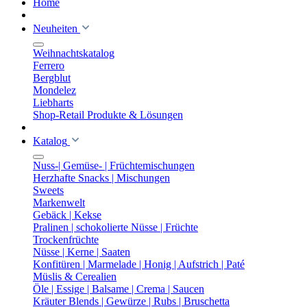
Home
Neuheiten
Weihnachtskatalog
Ferrero
Bergblut
Mondelez
Liebharts
Shop-Retail Produkte & Lösungen
Katalog
Nuss-| Gemüse- | Früchtemischungen
Herzhafte Snacks | Mischungen
Sweets
Markenwelt
Gebäck | Kekse
Pralinen | schokolierte Nüsse | Früchte
Trockenfrüchte
Nüsse | Kerne | Saaten
Konfitüren | Marmelade | Honig | Aufstrich | Paté
Müslis & Cerealien
Öle | Essige | Balsame | Crema | Saucen
Kräuter Blends | Gewürze | Rubs | Bruschetta