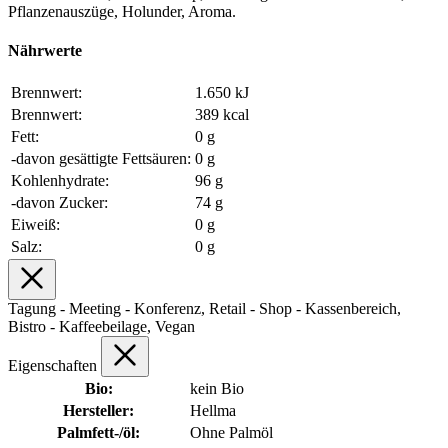
Pflanzenauszüge, Holunder, Aroma.
Nährwerte
Brennwert:
1.650 kJ
Brennwert:
389 kcal
Fett:
0 g
-davon gesättigte Fettsäuren:
0 g
Kohlenhydrate:
96 g
-davon Zucker:
74 g
Eiweiß:
0 g
Salz:
0 g
Tagung - Meeting - Konferenz, Retail - Shop - Kassenbereich,
Bistro - Kaffeebeilage, Vegan
Eigenschaften
Bio:
kein Bio
Hersteller:
Hellma
Palmfett-/öl:
Ohne Palmöl