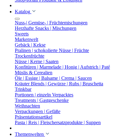
Katalog
Nuss-| Gemüse- | Früchtemischungen
Herzhafte Snacks | Mischungen
Sweets
Markenwelt
Gebäck | Kekse
Pralinen | schokolierte Nüsse | Früchte
Trockenfrüchte
Nüsse | Kerne | Saaten
Konfitüren | Marmelade | Honig | Aufstrich | Paté
Müslis & Cerealien
Öle | Essige | Balsame | Crema | Saucen
Kräuter Blends | Gewürze | Rubs | Bruschetta
Trinkbar
Portionen | einzeln Verpacktes
Treatments | Gastgeschenke
Weihnachten
Verpackungen | Gefäße
Präsentationsartikel
Pasta | Reis | Fleischersatzprodukte | Suppen
Themenwelten