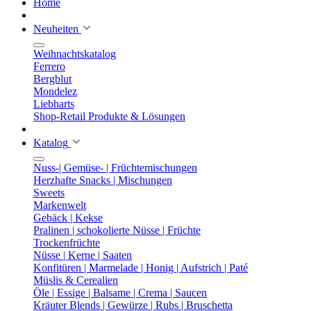
Home
Neuheiten
Weihnachtskatalog
Ferrero
Bergblut
Mondelez
Liebharts
Shop-Retail Produkte & Lösungen
Katalog
Nuss-| Gemüse- | Früchtemischungen
Herzhafte Snacks | Mischungen
Sweets
Markenwelt
Gebäck | Kekse
Pralinen | schokolierte Nüsse | Früchte
Trockenfrüchte
Nüsse | Kerne | Saaten
Konfitüren | Marmelade | Honig | Aufstrich | Paté
Müslis & Cerealien
Öle | Essige | Balsame | Crema | Saucen
Kräuter Blends | Gewürze | Rubs | Bruschetta