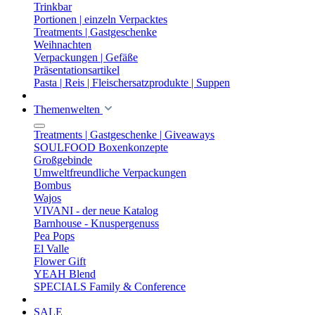
Trinkbar
Portionen | einzeln Verpacktes
Treatments | Gastgeschenke
Weihnachten
Verpackungen | Gefäße
Präsentationsartikel
Pasta | Reis | Fleischersatzprodukte | Suppen
Themenwelten
Treatments | Gastgeschenke | Giveaways
SOULFOOD Boxenkonzepte
Großgebinde
Umweltfreundliche Verpackungen
Bombus
Wajos
VIVANI - der neue Katalog
Barnhouse - Knuspergenuss
Pea Pops
El Valle
Flower Gift
YEAH Blend
SPECIALS Family & Conference
SALE