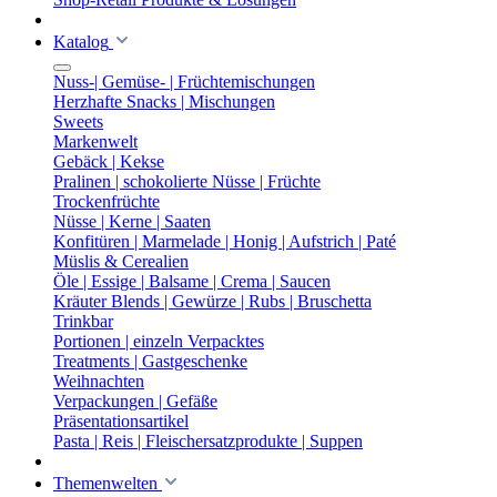
Katalog
Nuss-| Gemüse- | Früchtemischungen
Herzhafte Snacks | Mischungen
Sweets
Markenwelt
Gebäck | Kekse
Pralinen | schokolierte Nüsse | Früchte
Trockenfrüchte
Nüsse | Kerne | Saaten
Konfitüren | Marmelade | Honig | Aufstrich | Paté
Müslis & Cerealien
Öle | Essige | Balsame | Crema | Saucen
Kräuter Blends | Gewürze | Rubs | Bruschetta
Trinkbar
Portionen | einzeln Verpacktes
Treatments | Gastgeschenke
Weihnachten
Verpackungen | Gefäße
Präsentationsartikel
Pasta | Reis | Fleischersatzprodukte | Suppen
Themenwelten