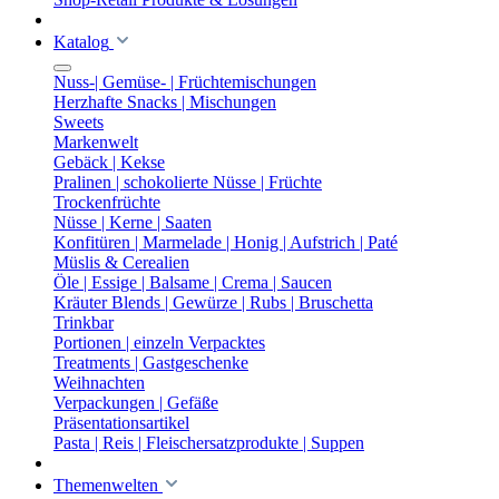
Katalog
Nuss-| Gemüse- | Früchtemischungen
Herzhafte Snacks | Mischungen
Sweets
Markenwelt
Gebäck | Kekse
Pralinen | schokolierte Nüsse | Früchte
Trockenfrüchte
Nüsse | Kerne | Saaten
Konfitüren | Marmelade | Honig | Aufstrich | Paté
Müslis & Cerealien
Öle | Essige | Balsame | Crema | Saucen
Kräuter Blends | Gewürze | Rubs | Bruschetta
Trinkbar
Portionen | einzeln Verpacktes
Treatments | Gastgeschenke
Weihnachten
Verpackungen | Gefäße
Präsentationsartikel
Pasta | Reis | Fleischersatzprodukte | Suppen
Themenwelten