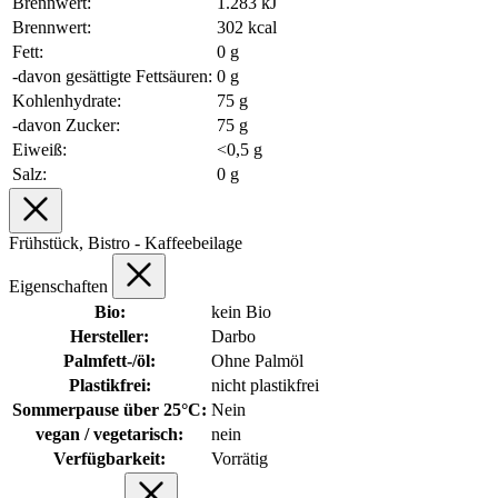
Brennwert:
1.283 kJ
Brennwert:
302 kcal
Fett:
0 g
-davon gesättigte Fettsäuren:
0 g
Kohlenhydrate:
75 g
-davon Zucker:
75 g
Eiweiß:
<0,5 g
Salz:
0 g
Frühstück, Bistro - Kaffeebeilage
Eigenschaften
Bio:
kein Bio
Hersteller:
Darbo
Palmfett-/öl:
Ohne Palmöl
Plastikfrei:
nicht plastikfrei
Sommerpause über 25°C:
Nein
vegan / vegetarisch:
nein
Verfügbarkeit:
Vorrätig