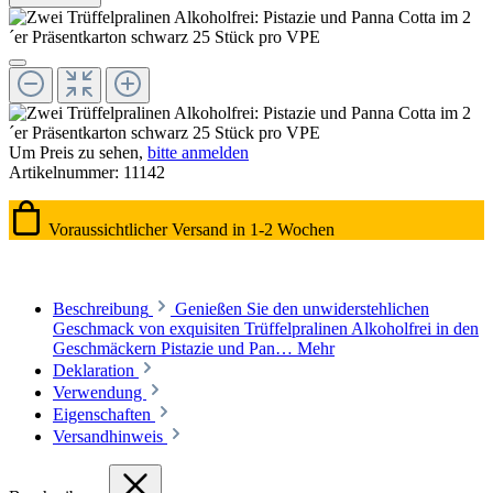
Um Preis zu sehen,
bitte anmelden
Artikelnummer:
11142
Voraussichtlicher Versand in 1-2 Wochen
Beschreibung
Genießen Sie den unwiderstehlichen
Geschmack von exquisiten Trüffelpralinen Alkoholfrei in den
Geschmäckern Pistazie und Pan…
Mehr
Deklaration
Verwendung
Eigenschaften
Versandhinweis