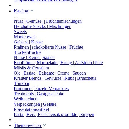
Katalog
Nuss-| Gemüse- | Früchtemischungen
Herzhafte Snacks | Mischungen
Sweets
Markenwelt
Gebäck | Kekse
Pralinen | schokolierte Nüsse | Früchte
Trockenfrüchte
Nüsse | Kerne | Saaten
Konfitüren | Marmelade | Honig | Aufstrich | Paté
Müslis & Cerealien
Öle | Essige | Balsame | Crema | Saucen
Kräuter Blends | Gewürze | Rubs | Bruschetta
Trinkbar
Portionen | einzeln Verpacktes
Treatments | Gastgeschenke
Weihnachten
Verpackungen | Gefäße
Präsentationsartikel
Pasta | Reis | Fleischersatzprodukte | Suppen
Themenwelten