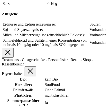
Salz:
0,16 g
Allergene
Erdnüsse und Erdnusserzeugnisse:
Spuren
Soja und Sojaerzeugnisse:
Vorhanden
Milch und Milcherzeugnisse (einschließlich Laktose):
Vorhanden
Schwefeldioxid und Sulfite in einer Konzentration von
Vorhanden
mehr als 10 mg/kg oder 10 mg/l, als SO2 angegeben:
Treatments - Gastgeschenke - Personalisiert, Retail - Shop -
Kassenbereich
Eigenschaften
Bio:
kein Bio
Hersteller:
SoulFood
Palmfett-/öl:
Ohne Palmöl
Plastikfrei:
nicht plastikfrei
Sommerpause über
Ja
25°C: