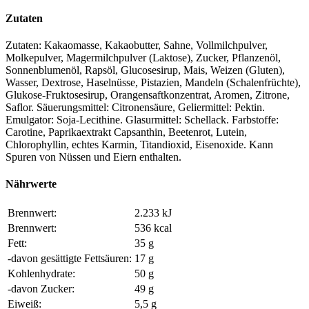
Zutaten
Zutaten: Kakaomasse, Kakaobutter, Sahne, Vollmilchpulver,
Molkepulver, Magermilchpulver (Laktose), Zucker, Pflanzenöl,
Sonnenblumenöl, Rapsöl, Glucosesirup, Mais, Weizen (Gluten),
Wasser, Dextrose, Haselnüsse, Pistazien, Mandeln (Schalenfrüchte),
Glukose-Fruktosesirup, Orangensaftkonzentrat, Aromen, Zitrone,
Saflor. Säuerungsmittel: Citronensäure, Geliermittel: Pektin.
Emulgator: Soja-Lecithine. Glasurmittel: Schellack. Farbstoffe:
Carotine, Paprikaextrakt Capsanthin, Beetenrot, Lutein,
Chlorophyllin, echtes Karmin, Titandioxid, Eisenoxide. Kann
Spuren von Nüssen und Eiern enthalten.
Nährwerte
Brennwert:
2.233 kJ
Brennwert:
536 kcal
Fett:
35 g
-davon gesättigte Fettsäuren:
17 g
Kohlenhydrate:
50 g
-davon Zucker:
49 g
Eiweiß:
5,5 g