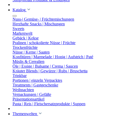
Katalog
Nuss-| Gemüse- | Früchtemischungen
Herzhafte Snacks | Mischungen
Sweets
Markenwelt
Gebäck | Kekse
Pralinen | schokolierte Nüsse | Früchte
Trockenfrüchte
Nüsse | Kerne | Saaten
Konfitüren | Marmelade | Honig | Aufstrich | Paté
Müslis & Cerealien
Öle | Essige | Balsame | Crema | Saucen
Kräuter Blends | Gewürze | Rubs | Bruschetta
Trinkbar
Portionen | einzeln Verpacktes
Treatments | Gastgeschenke
Weihnachten
Verpackungen | Gefäße
Präsentationsartikel
Pasta | Reis | Fleischersatzprodukte | Suppen
Themenwelten