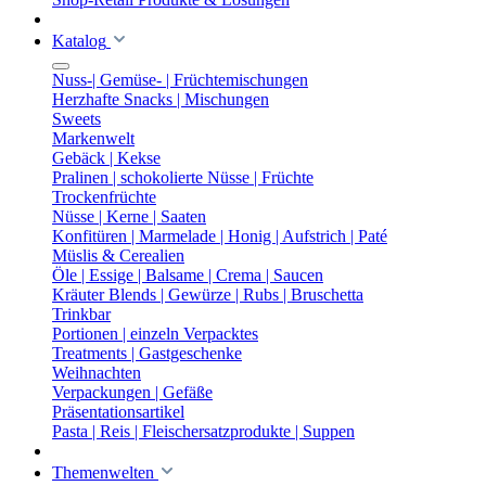
Katalog
Nuss-| Gemüse- | Früchtemischungen
Herzhafte Snacks | Mischungen
Sweets
Markenwelt
Gebäck | Kekse
Pralinen | schokolierte Nüsse | Früchte
Trockenfrüchte
Nüsse | Kerne | Saaten
Konfitüren | Marmelade | Honig | Aufstrich | Paté
Müslis & Cerealien
Öle | Essige | Balsame | Crema | Saucen
Kräuter Blends | Gewürze | Rubs | Bruschetta
Trinkbar
Portionen | einzeln Verpacktes
Treatments | Gastgeschenke
Weihnachten
Verpackungen | Gefäße
Präsentationsartikel
Pasta | Reis | Fleischersatzprodukte | Suppen
Themenwelten