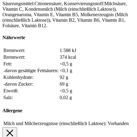
Säuerungsmittel:Citronensäure, Konservierungsstoff:Milchsäure,
Vitamin C, Kondensmilch (Milch (einschließlich Laktose)),
Orangenaroma, Vitamin E, Vitamin B5, Molkenerzeugnis (Milch
(einschließlich Laktose)), Vitamin B2, Vitamin B6, Vitamin B1,
Folsäure, Vitamin B12.
Nährwerte
Brennwert:
1.588 kJ
Brennwert:
374 kcal
Fett:
<0,5 g
-davon gesättigte Fettsäuren:
<0,1 g
Kohlenhydrate:
92 g
-davon Zucker:
69 g
Eiweiß:
<0,5 g
Salz:
0,02 g
Allergene
Milch und Milcherzeugnisse (einschließlich Laktose):
Vorhanden