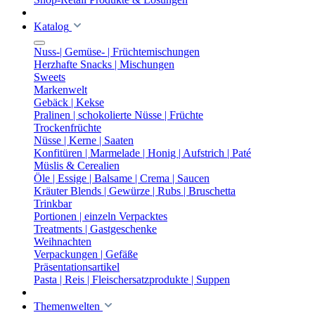
Katalog
Nuss-| Gemüse- | Früchtemischungen
Herzhafte Snacks | Mischungen
Sweets
Markenwelt
Gebäck | Kekse
Pralinen | schokolierte Nüsse | Früchte
Trockenfrüchte
Nüsse | Kerne | Saaten
Konfitüren | Marmelade | Honig | Aufstrich | Paté
Müslis & Cerealien
Öle | Essige | Balsame | Crema | Saucen
Kräuter Blends | Gewürze | Rubs | Bruschetta
Trinkbar
Portionen | einzeln Verpacktes
Treatments | Gastgeschenke
Weihnachten
Verpackungen | Gefäße
Präsentationsartikel
Pasta | Reis | Fleischersatzprodukte | Suppen
Themenwelten