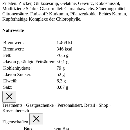
Zutaten: Zucker, Glukosesirup, Gelatine, Gewürz, Kokosnussöl,
Modifizierte Stärke. Glasurmittel: Carnaubawachs. Säuerungsmittel:
Citronensäure. Farbstoff: Kurkumin, Pflanzenkohle, Echtes Karmin,
Kupferhaltige Komplexe der Chlorophylle.
Nährwerte
Brennwert:
1.469 kJ
Brennwert:
346 kcal
Fett:
<0,5 g
-davon gesättigte Fettsäuren:
<0,1 g
Kohlenhydrate:
79 g
-davon Zucker:
52 g
Eiweiß:
6,3 g
Salz:
0,07 g
Treatments - Gastgeschenke - Personalisiert, Retail - Shop -
Kassenbereich
Eigenschaften
Bio:
kein Bio