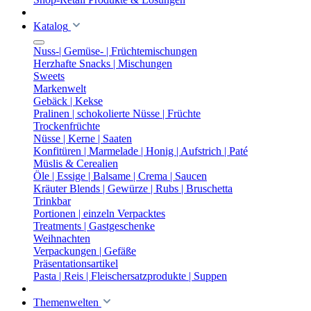
Katalog
Nuss-| Gemüse- | Früchtemischungen
Herzhafte Snacks | Mischungen
Sweets
Markenwelt
Gebäck | Kekse
Pralinen | schokolierte Nüsse | Früchte
Trockenfrüchte
Nüsse | Kerne | Saaten
Konfitüren | Marmelade | Honig | Aufstrich | Paté
Müslis & Cerealien
Öle | Essige | Balsame | Crema | Saucen
Kräuter Blends | Gewürze | Rubs | Bruschetta
Trinkbar
Portionen | einzeln Verpacktes
Treatments | Gastgeschenke
Weihnachten
Verpackungen | Gefäße
Präsentationsartikel
Pasta | Reis | Fleischersatzprodukte | Suppen
Themenwelten