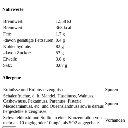
Nährwerte
Brennwert:
1.558 kJ
Brennwert:
368 kcal
Fett:
1,7 g
-davon gesättigte Fettsäuren:
0,4 g
Kohlenhydrate:
82 g
-davon Zucker:
53 g
Eiweiß:
3,8 g
Salz:
0,07 g
Allergene
Erdnüsse und Erdnusserzeugnisse:
Spuren
Schalenfrüchte, d. h. Mandel, Haselnuss, Walnuss,
Cashewnuss, Pekannuss, Paranuss, Pistazie,
Spuren
Macadamianuss, etc. und Queenslandnuss sowie daraus
hergestellte Erzeugnisse:
Schwefeldioxid und Sulfite in einer Konzentration von
Vorhanden
mehr als 10 mg/kg oder 10 mg/l, als SO2 angegeben: