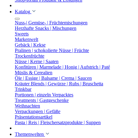
Katalog
Nuss-| Gemüse- | Früchtemischungen
Herzhafte Snacks | Mischungen
Sweets
Markenwelt
Gebäck | Kekse
Pralinen | schokolierte Nüsse | Früchte
Trockenfrüchte
Nüsse | Kerne | Saaten
Konfitüren | Marmelade | Honig | Aufstrich | Paté
Müslis & Cerealien
Öle | Essige | Balsame | Crema | Saucen
Kräuter Blends | Gewürze | Rubs | Bruschetta
Trinkbar
Portionen | einzeln Verpacktes
Treatments | Gastgeschenke
Weihnachten
Verpackungen | Gefäße
Präsentationsartikel
Pasta | Reis | Fleischersatzprodukte | Suppen
Themenwelten