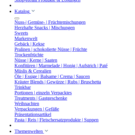
Katalog
Nuss-| Gemüse- | Früchtemischungen
Herzhafte Snacks | Mischungen
Sweets
Markenwelt
Gebäck | Kekse
Pralinen | schokolierte Nüsse | Früchte
Trockenfrüchte
Nüsse | Kerne | Saaten
Konfitüren | Marmelade | Honig | Aufstrich | Paté
Müslis & Cerealien
Öle | Essige | Balsame | Crema | Saucen
Kräuter Blends | Gewürze | Rubs | Bruschetta
Trinkbar
Portionen | einzeln Verpacktes
Treatments | Gastgeschenke
Weihnachten
Verpackungen | Gefäße
Präsentationsartikel
Pasta | Reis | Fleischersatzprodukte | Suppen
Themenwelten