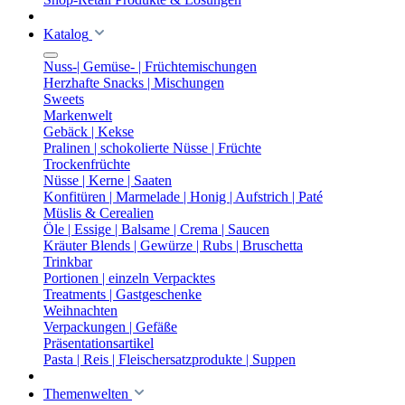
Katalog
Nuss-| Gemüse- | Früchtemischungen
Herzhafte Snacks | Mischungen
Sweets
Markenwelt
Gebäck | Kekse
Pralinen | schokolierte Nüsse | Früchte
Trockenfrüchte
Nüsse | Kerne | Saaten
Konfitüren | Marmelade | Honig | Aufstrich | Paté
Müslis & Cerealien
Öle | Essige | Balsame | Crema | Saucen
Kräuter Blends | Gewürze | Rubs | Bruschetta
Trinkbar
Portionen | einzeln Verpacktes
Treatments | Gastgeschenke
Weihnachten
Verpackungen | Gefäße
Präsentationsartikel
Pasta | Reis | Fleischersatzprodukte | Suppen
Themenwelten