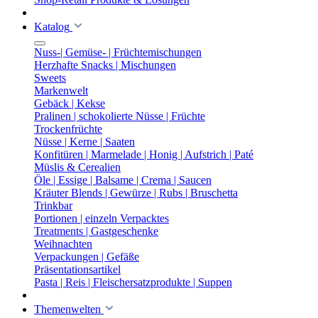
Katalog
Nuss-| Gemüse- | Früchtemischungen
Herzhafte Snacks | Mischungen
Sweets
Markenwelt
Gebäck | Kekse
Pralinen | schokolierte Nüsse | Früchte
Trockenfrüchte
Nüsse | Kerne | Saaten
Konfitüren | Marmelade | Honig | Aufstrich | Paté
Müslis & Cerealien
Öle | Essige | Balsame | Crema | Saucen
Kräuter Blends | Gewürze | Rubs | Bruschetta
Trinkbar
Portionen | einzeln Verpacktes
Treatments | Gastgeschenke
Weihnachten
Verpackungen | Gefäße
Präsentationsartikel
Pasta | Reis | Fleischersatzprodukte | Suppen
Themenwelten