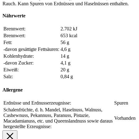
Rauch. Kann Spuren von Erdnüssen und Haselnüssen enthalten.
Nährwerte
Brennwert:
2.702 kJ
Brennwert:
653 kcal
Fett:
56 g
-davon gesättigte Fettsäuren:
4,6 g
Kohlenhydrate:
14 g
-davon Zucker:
4,1 g
Eiweiß:
20 g
Salz:
0,84 g
Allergene
Erdnüsse und Erdnusserzeugnisse:
Spuren
Schalenfrüchte, d. h. Mandel, Haselnuss, Walnuss,
Cashewnuss, Pekannuss, Paranuss, Pistazie,
Vorhanden
Macadamianuss, etc. und Queenslandnuss sowie daraus
hergestellte Erzeugnisse: