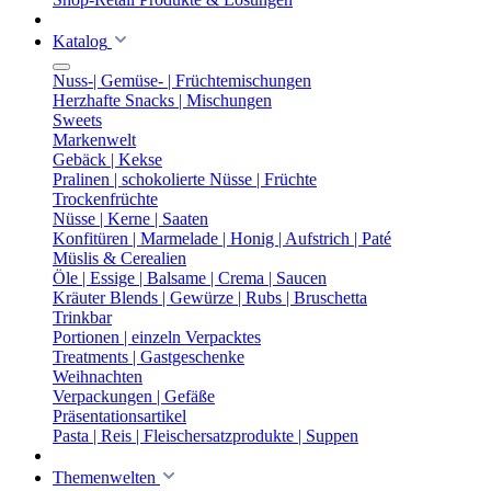
Katalog
Nuss-| Gemüse- | Früchtemischungen
Herzhafte Snacks | Mischungen
Sweets
Markenwelt
Gebäck | Kekse
Pralinen | schokolierte Nüsse | Früchte
Trockenfrüchte
Nüsse | Kerne | Saaten
Konfitüren | Marmelade | Honig | Aufstrich | Paté
Müslis & Cerealien
Öle | Essige | Balsame | Crema | Saucen
Kräuter Blends | Gewürze | Rubs | Bruschetta
Trinkbar
Portionen | einzeln Verpacktes
Treatments | Gastgeschenke
Weihnachten
Verpackungen | Gefäße
Präsentationsartikel
Pasta | Reis | Fleischersatzprodukte | Suppen
Themenwelten