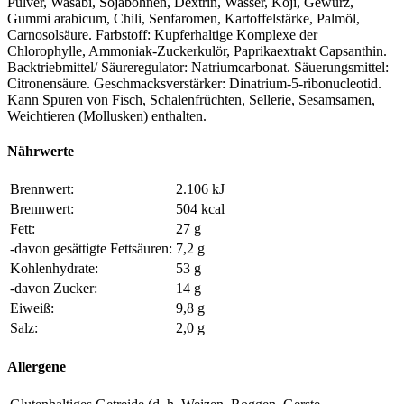
Pulver, Wasabi, Sojabohnen, Dextrin, Wasser, Koji, Gewürz,
Gummi arabicum, Chili, Senfaromen, Kartoffelstärke, Palmöl,
Carnosolsäure. Farbstoff: Kupferhaltige Komplexe der
Chlorophylle, Ammoniak-Zuckerkulör, Paprikaextrakt Capsanthin.
Backtriebmittel/ Säureregulator: Natriumcarbonat. Säuerungsmittel:
Citronensäure. Geschmacksverstärker: Dinatrium-5-ribonucleotid.
Kann Spuren von Fisch, Schalenfrüchten, Sellerie, Sesamsamen,
Weichtieren (Mollusken) enthalten.
Nährwerte
Brennwert:
2.106 kJ
Brennwert:
504 kcal
Fett:
27 g
-davon gesättigte Fettsäuren:
7,2 g
Kohlenhydrate:
53 g
-davon Zucker:
14 g
Eiweiß:
9,8 g
Salz:
2,0 g
Allergene