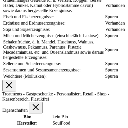
Glutenhaltiges Getreide (d. h. Weizen, Roggen, Gerste,
Hafer, Dinkel, Kamut oder Hybridstämme davon)
Vorhanden
sowie daraus hergestellte Erzeugnisse:
Fisch und Fischerzeugnisse:
Spuren
Erdnüsse und Erdnusserzeugnisse:
Vorhanden
Soja und Sojaerzeugnisse:
Vorhanden
Milch und Milcherzeugnisse (einschließlich Laktose):
Spuren
Schalenfrüchte, d. h. Mandel, Haselnuss, Walnuss,
Cashewnuss, Pekannuss, Paranuss, Pistazie,
Spuren
Macadamianuss, etc. und Queenslandnuss sowie daraus
hergestellte Erzeugnisse:
Sellerie und Sellerieerzeugnisse:
Spuren
Sesamsamen und Sesamsamenerzeugnisse:
Spuren
Weichtiere (Mollusken):
Spuren
Treatments - Gastgeschenke - Personalisiert, Retail - Shop -
Kassenbereich, Plastikfrei
Eigenschaften
Bio:
kein Bio
Hersteller:
SoulFood