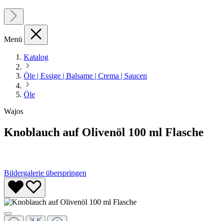
Menü
Katalog
Öle | Essige | Balsame | Crema | Saucen
Öle
Wajos
Knoblauch auf Olivenöl 100 ml Flasche
Bildergalerie überspringen