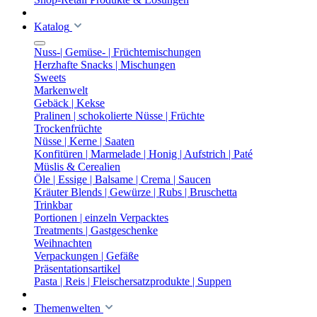
Katalog
Nuss-| Gemüse- | Früchtemischungen
Herzhafte Snacks | Mischungen
Sweets
Markenwelt
Gebäck | Kekse
Pralinen | schokolierte Nüsse | Früchte
Trockenfrüchte
Nüsse | Kerne | Saaten
Konfitüren | Marmelade | Honig | Aufstrich | Paté
Müslis & Cerealien
Öle | Essige | Balsame | Crema | Saucen
Kräuter Blends | Gewürze | Rubs | Bruschetta
Trinkbar
Portionen | einzeln Verpacktes
Treatments | Gastgeschenke
Weihnachten
Verpackungen | Gefäße
Präsentationsartikel
Pasta | Reis | Fleischersatzprodukte | Suppen
Themenwelten