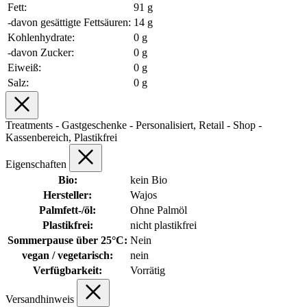
Fett:
91 g
-davon gesättigte Fettsäuren:
14 g
Kohlenhydrate:
0 g
-davon Zucker:
0 g
Eiweiß:
0 g
Salz:
0 g
Treatments - Gastgeschenke - Personalisiert, Retail - Shop -
Kassenbereich, Plastikfrei
Eigenschaften
Bio:
kein Bio
Hersteller:
Wajos
Palmfett-/öl:
Ohne Palmöl
Plastikfrei:
nicht plastikfrei
Sommerpause über 25°C:
Nein
vegan / vegetarisch:
nein
Verfügbarkeit:
Vorrätig
Versandhinweis