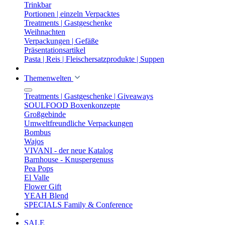
Trinkbar
Portionen | einzeln Verpacktes
Treatments | Gastgeschenke
Weihnachten
Verpackungen | Gefäße
Präsentationsartikel
Pasta | Reis | Fleischersatzprodukte | Suppen
Themenwelten
Treatments | Gastgeschenke | Giveaways
SOULFOOD Boxenkonzepte
Großgebinde
Umweltfreundliche Verpackungen
Bombus
Wajos
VIVANI - der neue Katalog
Barnhouse - Knuspergenuss
Pea Pops
El Valle
Flower Gift
YEAH Blend
SPECIALS Family & Conference
SALE