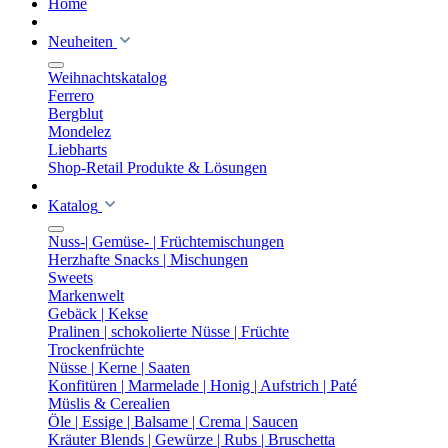
Home
Neuheiten
Weihnachtskatalog
Ferrero
Bergblut
Mondelez
Liebharts
Shop-Retail Produkte & Lösungen
Katalog
Nuss-| Gemüse- | Früchtemischungen
Herzhafte Snacks | Mischungen
Sweets
Markenwelt
Gebäck | Kekse
Pralinen | schokolierte Nüsse | Früchte
Trockenfrüchte
Nüsse | Kerne | Saaten
Konfitüren | Marmelade | Honig | Aufstrich | Paté
Müslis & Cerealien
Öle | Essige | Balsame | Crema | Saucen
Kräuter Blends | Gewürze | Rubs | Bruschetta