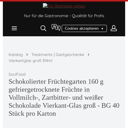
Zum Hauptinhalt springen
Nur für die Gastronomie - Qualität für Profis
Cookies akzeptieren
▼
Katalog
Treatments | Gastgeschenke
Vierkantglas groß 314ml
SoulFood
Schokolierter Früchtegarten 160 g
gefriergetrocknete Früchte in
Vollmilch-, Zartbitter- und weißer
Schokolade Vierkant-Glas groß - BG 40
Stück pro Karton