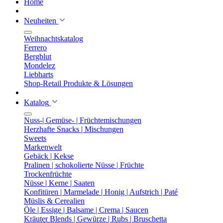
Home
Neuheiten
Weihnachtskatalog
Ferrero
Bergblut
Mondelez
Liebharts
Shop-Retail Produkte & Lösungen
Katalog
Nuss-| Gemüse- | Früchtemischungen
Herzhafte Snacks | Mischungen
Sweets
Markenwelt
Gebäck | Kekse
Pralinen | schokolierte Nüsse | Früchte
Trockenfrüchte
Nüsse | Kerne | Saaten
Konfitüren | Marmelade | Honig | Aufstrich | Paté
Müslis & Cerealien
Öle | Essige | Balsame | Crema | Saucen
Kräuter Blends | Gewürze | Rubs | Bruschetta