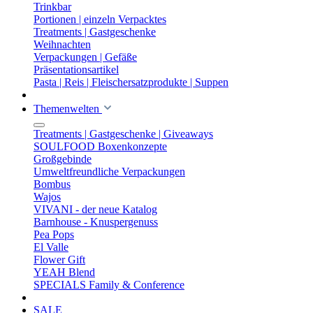
Trinkbar
Portionen | einzeln Verpacktes
Treatments | Gastgeschenke
Weihnachten
Verpackungen | Gefäße
Präsentationsartikel
Pasta | Reis | Fleischersatzprodukte | Suppen
Themenwelten
Treatments | Gastgeschenke | Giveaways
SOULFOOD Boxenkonzepte
Großgebinde
Umweltfreundliche Verpackungen
Bombus
Wajos
VIVANI - der neue Katalog
Barnhouse - Knuspergenuss
Pea Pops
El Valle
Flower Gift
YEAH Blend
SPECIALS Family & Conference
SALE