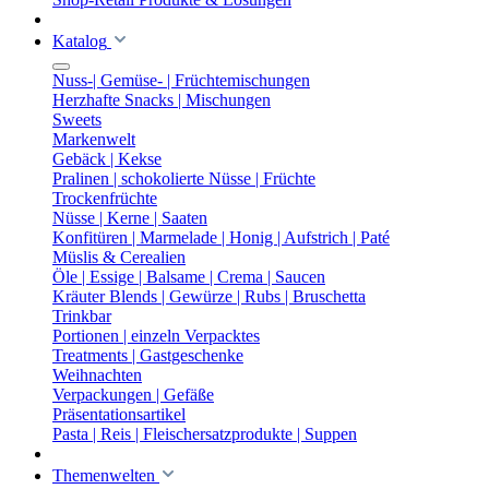
Katalog
Nuss-| Gemüse- | Früchtemischungen
Herzhafte Snacks | Mischungen
Sweets
Markenwelt
Gebäck | Kekse
Pralinen | schokolierte Nüsse | Früchte
Trockenfrüchte
Nüsse | Kerne | Saaten
Konfitüren | Marmelade | Honig | Aufstrich | Paté
Müslis & Cerealien
Öle | Essige | Balsame | Crema | Saucen
Kräuter Blends | Gewürze | Rubs | Bruschetta
Trinkbar
Portionen | einzeln Verpacktes
Treatments | Gastgeschenke
Weihnachten
Verpackungen | Gefäße
Präsentationsartikel
Pasta | Reis | Fleischersatzprodukte | Suppen
Themenwelten