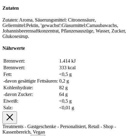
Zutaten
Zutaten: Aroma, Säuerungsmittel: Citronensäure,
Geliermittel:Pektin, 'gewachst':Glasurmittel:Carnaubawachs,
Johannisbeerensaftkonzentrat, Pflanzenauszüge, Wasser, Zucker,
Glukosesirup.
Nährwerte
Brennwert:
1.414 kJ
Brennwert:
333 kcal
Fett:
<0,5 g
-davon gesättigte Fettsäuren:
0,2 g
Kohlenhydrate:
82 g
-davon Zucker:
64 g
Eiweiß:
<0,5 g
Salz:
<0,01 g
Treatments - Gastgeschenke - Personalisiert, Retail - Shop -
Kassenbereich, Vegan