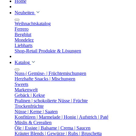
Home
Neuheiten
Weihnachtskatalog
Ferrero
Bergblut
Mondelez
Liebharts
Shop-Retail Produkte & Lösungen
Katalog
Nuss-| Gemüse- | Früchtemischungen
Herzhafte Snacks | Mischungen
Sweets
Markenwelt
Gebäck | Kekse
Pralinen | schokolierte Nüsse | Früchte
Trockenfrüchte
Nüsse | Kerne | Saaten
Konfitüren | Marmelade | Honig | Aufstrich | Paté
Müslis & Cerealien
Öle | Essige | Balsame | Crema | Saucen
Kräuter Blends | Gewürze | Rubs | Bruschetta