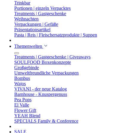
Trinkbar
Portionen | einzeln Verpacktes
Treatments | Gastgeschenke
Weihnachten
Verpackungen | Gefäße
Präsentationsartikel
Pasta | Reis | Fleischersatzprodukte | Suppen
Themenwelten
Treatments | Gastgeschenke | Giveaways
SOULFOOD Boxenkonzepte
Großgebinde
Umweltfreundliche Verpackungen
Bombus
Wajos
VIVANI - der neue Katalog
Barnhouse - Knuspergenuss
Pea Pops
El Valle
Flower Gift
YEAH Blend
SPECIALS Family & Conference
SALE