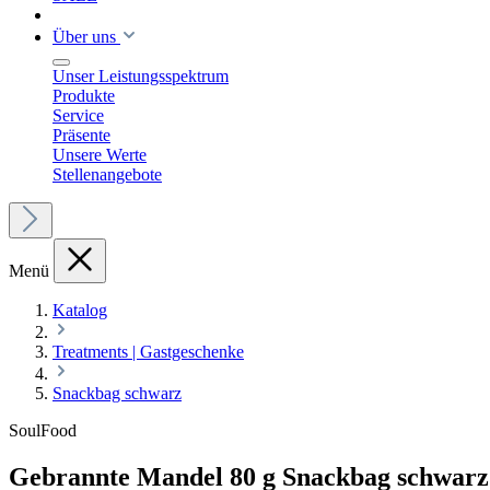
Über uns
Unser Leistungsspektrum
Produkte
Service
Präsente
Unsere Werte
Stellenangebote
Menü
Katalog
Treatments | Gastgeschenke
Snackbag schwarz
SoulFood
Gebrannte Mandel 80 g Snackbag schwarz