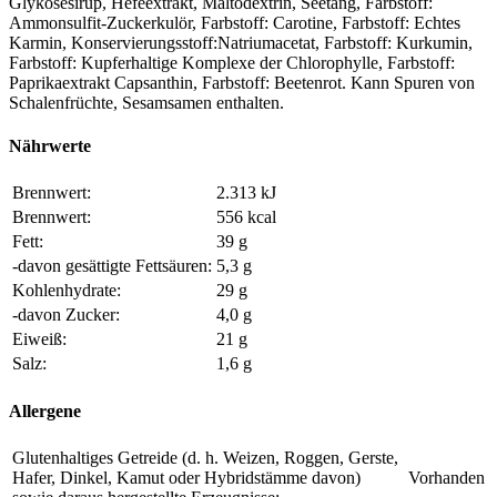
Glykosesirup, Hefeextrakt, Maltodextrin, Seetang, Farbstoff:
Ammonsulfit-Zuckerkulör, Farbstoff: Carotine, Farbstoff: Echtes
Karmin, Konservierungsstoff:Natriumacetat, Farbstoff: Kurkumin,
Farbstoff: Kupferhaltige Komplexe der Chlorophylle, Farbstoff:
Paprikaextrakt Capsanthin, Farbstoff: Beetenrot. Kann Spuren von
Schalenfrüchte, Sesamsamen enthalten.
Nährwerte
Brennwert:
2.313 kJ
Brennwert:
556 kcal
Fett:
39 g
-davon gesättigte Fettsäuren:
5,3 g
Kohlenhydrate:
29 g
-davon Zucker:
4,0 g
Eiweiß:
21 g
Salz:
1,6 g
Allergene
Glutenhaltiges Getreide (d. h. Weizen, Roggen, Gerste,
Hafer, Dinkel, Kamut oder Hybridstämme davon)
Vorhanden