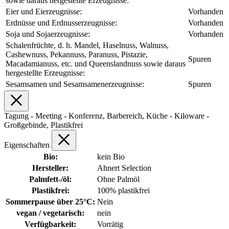
sowie daraus hergestellte Erzeugnisse:
Eier und Eierzeugnisse:
Vorhanden
Erdnüsse und Erdnusserzeugnisse:
Vorhanden
Soja und Sojaerzeugnisse:
Vorhanden
Schalenfrüchte, d. h. Mandel, Haselnuss, Walnuss,
Cashewnuss, Pekannuss, Paranuss, Pistazie,
Spuren
Macadamianuss, etc. und Queenslandnuss sowie daraus
hergestellte Erzeugnisse:
Sesamsamen und Sesamsamenerzeugnisse:
Spuren
Tagung - Meeting - Konferenz, Barbereich, Küche - Kiloware -
Großgebinde, Plastikfrei
Eigenschaften
Bio:
kein Bio
Hersteller:
Ahnert Selection
Palmfett-/öl:
Ohne Palmöl
Plastikfrei:
100% plastikfrei
Sommerpause über 25°C:
Nein
vegan / vegetarisch:
nein
Verfügbarkeit:
Vorrätig