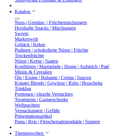
Katalog
Nuss-| Gemüse- | Früchtemischungen
Herzhafte Snacks | Mischungen
Sweets
Markenwelt
Gebäck | Kekse
Pralinen | schokolierte Nüsse | Früchte
Trockenfrüchte
Nüsse | Kerne | Saaten
Konfitüren | Marmelade | Honig | Aufstrich | Paté
Müslis & Cerealien
Öle | Essige | Balsame | Crema | Saucen
Kräuter Blends | Gewürze | Rubs | Bruschetta
Trinkbar
Portionen | einzeln Verpacktes
Treatments | Gastgeschenke
Weihnachten
Verpackungen | Gefäße
Präsentationsartikel
Pasta | Reis | Fleischersatzprodukte | Suppen
Themenwelten