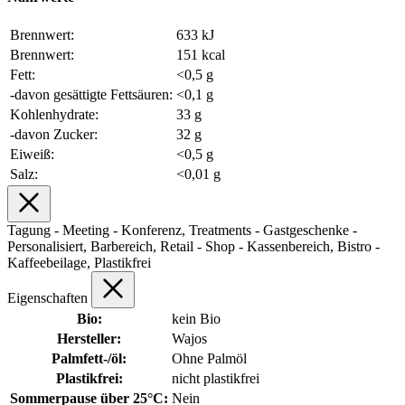
Brennwert:
633 kJ
Brennwert:
151 kcal
Fett:
<0,5 g
-davon gesättigte Fettsäuren:
<0,1 g
Kohlenhydrate:
33 g
-davon Zucker:
32 g
Eiweiß:
<0,5 g
Salz:
<0,01 g
Tagung - Meeting - Konferenz, Treatments - Gastgeschenke -
Personalisiert, Barbereich, Retail - Shop - Kassenbereich, Bistro -
Kaffeebeilage, Plastikfrei
Eigenschaften
Bio:
kein Bio
Hersteller:
Wajos
Palmfett-/öl:
Ohne Palmöl
Plastikfrei:
nicht plastikfrei
Sommerpause über 25°C:
Nein