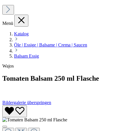
Menü
Katalog
Öle | Essige | Balsame | Crema | Saucen
Balsam Essig
Wajos
Tomaten Balsam 250 ml Flasche
Bildergalerie überspringen