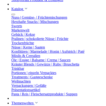
Katalog
Nuss-| Gemüse- | Früchtemischungen
Herzhafte Snacks | Mischungen
Sweets
Markenwelt
Gebäck | Kekse
Pralinen | schokolierte Nüsse | Früchte
Trockenfrüchte
Nüsse | Kerne | Saaten
Konfitüren | Marmelade | Honig | Aufstrich | Paté
Müslis & Cerealien
Öle | Essige | Balsame | Crema | Saucen
Kräuter Blends | Gewürze | Rubs | Bruschetta
Trinkbar
Portionen | einzeln Verpacktes
Treatments | Gastgeschenke
Weihnachten
Verpackungen | Gefäße
Präsentationsartikel
Pasta | Reis | Fleischersatzprodukte | Suppen
Themenwelten