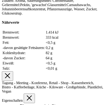
Zutaten: Aroma, Säuerungsmittel: Citronensäure,
Geliermittel:Pektin, 'gewachst':Glasurmittel:Carnaubawachs,
Johannisbeerensaftkonzentrat, Pflanzenauszüge, Wasser, Zucker,
Glukosesirup.
Nährwerte
Brennwert:
1.414 kJ
Brennwert:
333 kcal
Fett:
<0,5 g
-davon gesättigte Fettsäuren:
0,2 g
Kohlenhydrate:
82 g
-davon Zucker:
64 g
Eiweiß:
<0,5 g
Salz:
<0,01 g
Tagung - Meeting - Konferenz, Retail - Shop - Kassenbereich,
Bistro - Kaffeebeilage, Küche - Kiloware - Großgebinde, Plastikfrei,
Vegan
Eigenschaften