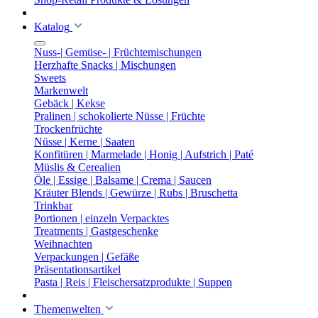
Katalog
Nuss-| Gemüse- | Früchtemischungen
Herzhafte Snacks | Mischungen
Sweets
Markenwelt
Gebäck | Kekse
Pralinen | schokolierte Nüsse | Früchte
Trockenfrüchte
Nüsse | Kerne | Saaten
Konfitüren | Marmelade | Honig | Aufstrich | Paté
Müslis & Cerealien
Öle | Essige | Balsame | Crema | Saucen
Kräuter Blends | Gewürze | Rubs | Bruschetta
Trinkbar
Portionen | einzeln Verpacktes
Treatments | Gastgeschenke
Weihnachten
Verpackungen | Gefäße
Präsentationsartikel
Pasta | Reis | Fleischersatzprodukte | Suppen
Themenwelten