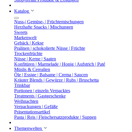
Katalog
Nuss-| Gemüse- | Früchtemischungen
Herzhafte Snacks | Mischungen
Sweets
Markenwelt
Gebäck | Kekse
Pralinen | schokolierte Nüsse | Früchte
Trockenfrüchte
Nüsse | Kerne | Saaten
Konfitüren | Marmelade | Honig | Aufstrich | Paté
Müslis & Cerealien
Öle | Essige | Balsame | Crema | Saucen
Kräuter Blends | Gewürze | Rubs | Bruschetta
Trinkbar
Portionen | einzeln Verpacktes
Treatments | Gastgeschenke
Weihnachten
Verpackungen | Gefäße
Präsentationsartikel
Pasta | Reis | Fleischersatzprodukte | Suppen
Themenwelten