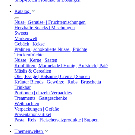
Katalog
Nuss-| Gemüse- | Früchtemischungen
Herzhafte Snacks | Mischungen
Sweets
Markenwelt
Gebäck | Kekse
Pralinen | schokolierte Nüsse | Früchte
Trockenfrüchte
Nüsse | Kerne | Saaten
Konfitüren | Marmelade | Honig | Aufstrich | Paté
Müslis & Cerealien
Öle | Essige | Balsame | Crema | Saucen
Kräuter Blends | Gewürze | Rubs | Bruschetta
Trinkbar
Portionen | einzeln Verpacktes
Treatments | Gastgeschenke
Weihnachten
Verpackungen | Gefäße
Präsentationsartikel
Pasta | Reis | Fleischersatzprodukte | Suppen
Themenwelten