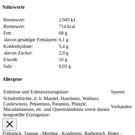
Nährwerte
Brennwert:
2.945 kJ
Brennwert:
714 kcal
Fett:
68 g
-davon gesättigte Fettsäuren:
6,1 g
Kohlenhydrate:
5,4 g
-davon Zucker:
2,9 g
Eiweiß:
16 g
Salz:
0,03 g
Allergene
Erdnüsse und Erdnusserzeugnisse:
Spuren
Schalenfrüchte, d. h. Mandel, Haselnuss, Walnuss,
Cashewnuss, Pekannuss, Paranuss, Pistazie,
Vorhanden
Macadamianuss, etc. und Queenslandnuss sowie daraus
hergestellte Erzeugnisse:
Frühstück, Tagung - Meeting - Konferenz, Barbereich, Bistro -