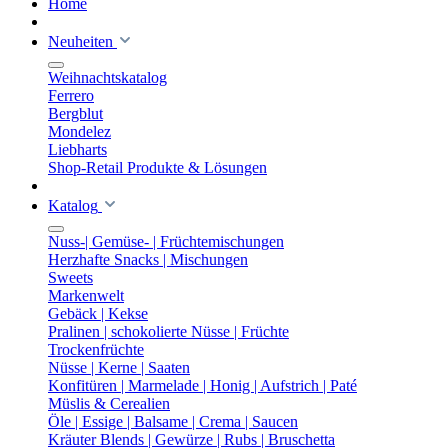
Home
Neuheiten
Weihnachtskatalog
Ferrero
Bergblut
Mondelez
Liebharts
Shop-Retail Produkte & Lösungen
Katalog
Nuss-| Gemüse- | Früchtemischungen
Herzhafte Snacks | Mischungen
Sweets
Markenwelt
Gebäck | Kekse
Pralinen | schokolierte Nüsse | Früchte
Trockenfrüchte
Nüsse | Kerne | Saaten
Konfitüren | Marmelade | Honig | Aufstrich | Paté
Müslis & Cerealien
Öle | Essige | Balsame | Crema | Saucen
Kräuter Blends | Gewürze | Rubs | Bruschetta