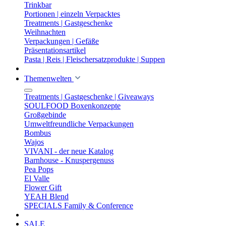
Trinkbar
Portionen | einzeln Verpacktes
Treatments | Gastgeschenke
Weihnachten
Verpackungen | Gefäße
Präsentationsartikel
Pasta | Reis | Fleischersatzprodukte | Suppen
Themenwelten
Treatments | Gastgeschenke | Giveaways
SOULFOOD Boxenkonzepte
Großgebinde
Umweltfreundliche Verpackungen
Bombus
Wajos
VIVANI - der neue Katalog
Barnhouse - Knuspergenuss
Pea Pops
El Valle
Flower Gift
YEAH Blend
SPECIALS Family & Conference
SALE