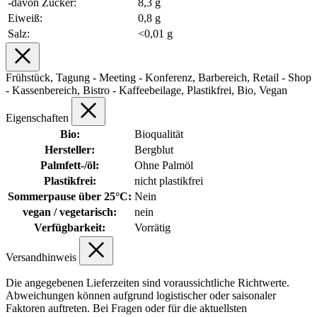
-davon Zucker:
8,3 g
Eiweiß:
0,8 g
Salz:
<0,01 g
Frühstück, Tagung - Meeting - Konferenz, Barbereich, Retail - Shop
- Kassenbereich, Bistro - Kaffeebeilage, Plastikfrei, Bio, Vegan
Eigenschaften
Bio:
Bioqualität
Hersteller:
Bergblut
Palmfett-/öl:
Ohne Palmöl
Plastikfrei:
nicht plastikfrei
Sommerpause über 25°C:
Nein
vegan / vegetarisch:
nein
Verfügbarkeit:
Vorrätig
Versandhinweis
Die angegebenen Lieferzeiten sind voraussichtliche Richtwerte.
Abweichungen können aufgrund logistischer oder saisonaler
Faktoren auftreten. Bei Fragen oder für die aktuellsten