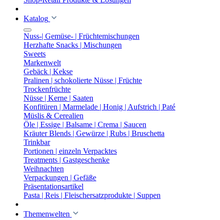
Katalog
Nuss-| Gemüse- | Früchtemischungen
Herzhafte Snacks | Mischungen
Sweets
Markenwelt
Gebäck | Kekse
Pralinen | schokolierte Nüsse | Früchte
Trockenfrüchte
Nüsse | Kerne | Saaten
Konfitüren | Marmelade | Honig | Aufstrich | Paté
Müslis & Cerealien
Öle | Essige | Balsame | Crema | Saucen
Kräuter Blends | Gewürze | Rubs | Bruschetta
Trinkbar
Portionen | einzeln Verpacktes
Treatments | Gastgeschenke
Weihnachten
Verpackungen | Gefäße
Präsentationsartikel
Pasta | Reis | Fleischersatzprodukte | Suppen
Themenwelten