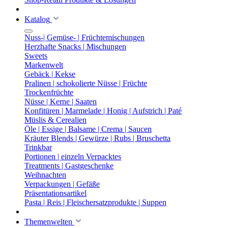
Katalog
Nuss-| Gemüse- | Früchtemischungen
Herzhafte Snacks | Mischungen
Sweets
Markenwelt
Gebäck | Kekse
Pralinen | schokolierte Nüsse | Früchte
Trockenfrüchte
Nüsse | Kerne | Saaten
Konfitüren | Marmelade | Honig | Aufstrich | Paté
Müslis & Cerealien
Öle | Essige | Balsame | Crema | Saucen
Kräuter Blends | Gewürze | Rubs | Bruschetta
Trinkbar
Portionen | einzeln Verpacktes
Treatments | Gastgeschenke
Weihnachten
Verpackungen | Gefäße
Präsentationsartikel
Pasta | Reis | Fleischersatzprodukte | Suppen
Themenwelten