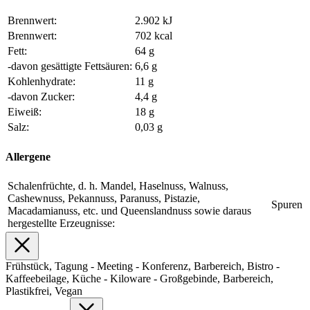
Brennwert:
2.902 kJ
Brennwert:
702 kcal
Fett:
64 g
-davon gesättigte Fettsäuren:
6,6 g
Kohlenhydrate:
11 g
-davon Zucker:
4,4 g
Eiweiß:
18 g
Salz:
0,03 g
Allergene
Schalenfrüchte, d. h. Mandel, Haselnuss, Walnuss,
Cashewnuss, Pekannuss, Paranuss, Pistazie,
Spuren
Macadamianuss, etc. und Queenslandnuss sowie daraus
hergestellte Erzeugnisse:
Frühstück, Tagung - Meeting - Konferenz, Barbereich, Bistro -
Kaffeebeilage, Küche - Kiloware - Großgebinde, Barbereich,
Plastikfrei, Vegan