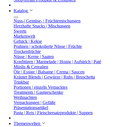
Katalog
Nuss-| Gemüse- | Früchtemischungen
Herzhafte Snacks | Mischungen
Sweets
Markenwelt
Gebäck | Kekse
Pralinen | schokolierte Nüsse | Früchte
Trockenfrüchte
Nüsse | Kerne | Saaten
Konfitüren | Marmelade | Honig | Aufstrich | Paté
Müslis & Cerealien
Öle | Essige | Balsame | Crema | Saucen
Kräuter Blends | Gewürze | Rubs | Bruschetta
Trinkbar
Portionen | einzeln Verpacktes
Treatments | Gastgeschenke
Weihnachten
Verpackungen | Gefäße
Präsentationsartikel
Pasta | Reis | Fleischersatzprodukte | Suppen
Themenwelten