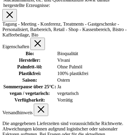
hergestellte Erzeugnisse:
Tagung - Meeting - Konferenz, Treatments - Gastgeschenke -
Personalisiert, Barbereich, Retail - Shop - Kassenbereich, Bistro -
Kaffeebeilage, Bio
Eigenschaften
Bio:
Bioqualität
Hersteller:
Vivani
Palmfett-/öl:
Ohne Palmöl
Plastikfrei:
100% plastikfrei
Saison:
Ostern
Sommerpause über 25°C:
Ja
vegan / vegetarisch:
vegetarisch
Verfügbarkeit:
Vorrätig
Versandhinweis
Die angegebenen Lieferzeiten sind voraussichtliche Richtwerte.
Abweichungen können aufgrund logistischer oder saisonaler
Faktoren auftreten. Bei Fragen oder für die aktuellsten