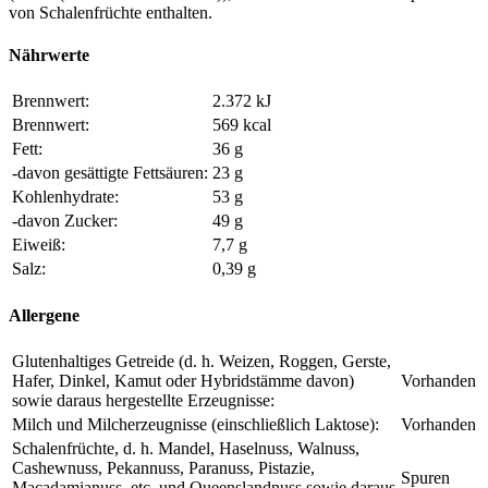
von Schalenfrüchte enthalten.
Nährwerte
Brennwert:
2.372 kJ
Brennwert:
569 kcal
Fett:
36 g
-davon gesättigte Fettsäuren:
23 g
Kohlenhydrate:
53 g
-davon Zucker:
49 g
Eiweiß:
7,7 g
Salz:
0,39 g
Allergene
Glutenhaltiges Getreide (d. h. Weizen, Roggen, Gerste,
Hafer, Dinkel, Kamut oder Hybridstämme davon)
Vorhanden
sowie daraus hergestellte Erzeugnisse:
Milch und Milcherzeugnisse (einschließlich Laktose):
Vorhanden
Schalenfrüchte, d. h. Mandel, Haselnuss, Walnuss,
Cashewnuss, Pekannuss, Paranuss, Pistazie,
Spuren
Macadamianuss, etc. und Queenslandnuss sowie daraus