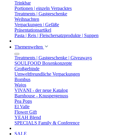
Trinkbar
Portionen | einzeln Verpacktes
Treatments | Gastgeschenke
Weihnachten
Verpackungen | Gefäße
Präsentationsartikel
Pasta | Reis | Fleischersatzprodukte | Suppen
Themenwelten
Treatments | Gastgeschenke | Giveaways
SOULFOOD Boxenkonzepte
Großgebinde
Umweltfreundliche Verpackungen
Bombus
Wajos
VIVANI - der neue Katalog
Barnhouse - Knuspergenuss
Pea Pops
El Valle
Flower Gift
YEAH Blend
SPECIALS Family & Conference
SALE