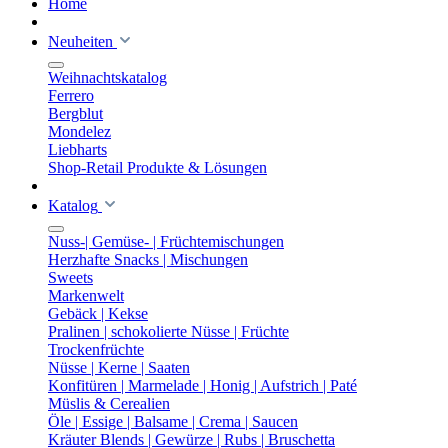
Home
Neuheiten
Weihnachtskatalog
Ferrero
Bergblut
Mondelez
Liebharts
Shop-Retail Produkte & Lösungen
Katalog
Nuss-| Gemüse- | Früchtemischungen
Herzhafte Snacks | Mischungen
Sweets
Markenwelt
Gebäck | Kekse
Pralinen | schokolierte Nüsse | Früchte
Trockenfrüchte
Nüsse | Kerne | Saaten
Konfitüren | Marmelade | Honig | Aufstrich | Paté
Müslis & Cerealien
Öle | Essige | Balsame | Crema | Saucen
Kräuter Blends | Gewürze | Rubs | Bruschetta