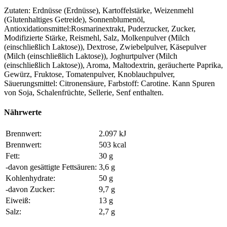
Zutaten: Erdnüsse (Erdnüsse), Kartoffelstärke, Weizenmehl
(Glutenhaltiges Getreide), Sonnenblumenöl,
Antioxidationsmittel:Rosmarinextrakt, Puderzucker, Zucker,
Modifizierte Stärke, Reismehl, Salz, Molkenpulver (Milch
(einschließlich Laktose)), Dextrose, Zwiebelpulver, Käsepulver
(Milch (einschließlich Laktose)), Joghurtpulver (Milch
(einschließlich Laktose)), Aroma, Maltodextrin, geräucherte Paprika,
Gewürz, Fruktose, Tomatenpulver, Knoblauchpulver,
Säuerungsmittel: Citronensäure, Farbstoff: Carotine. Kann Spuren
von Soja, Schalenfrüchte, Sellerie, Senf enthalten.
Nährwerte
Brennwert:
2.097 kJ
Brennwert:
503 kcal
Fett:
30 g
-davon gesättigte Fettsäuren:
3,6 g
Kohlenhydrate:
50 g
-davon Zucker:
9,7 g
Eiweiß:
13 g
Salz:
2,7 g