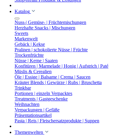
Katalog
Nuss-| Gemüse- | Früchtemischungen
Herzhafte Snacks | Mischungen
Sweets
Markenwelt
Gebäck | Kekse
Pralinen | schokolierte Nüsse | Früchte
Trockenfrüchte
Nüsse | Kerne | Saaten
Konfitüren | Marmelade | Honig | Aufstrich | Paté
Müslis & Cerealien
Öle | Essige | Balsame | Crema | Saucen
Kräuter Blends | Gewürze | Rubs | Bruschetta
Trinkbar
Portionen | einzeln Verpacktes
Treatments | Gastgeschenke
Weihnachten
Verpackungen | Gefäße
Präsentationsartikel
Pasta | Reis | Fleischersatzprodukte | Suppen
Themenwelten