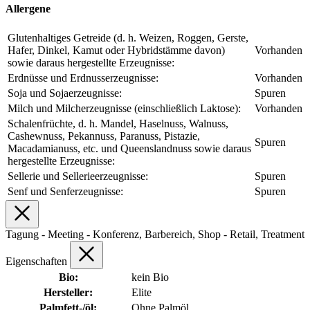
Allergene
Glutenhaltiges Getreide (d. h. Weizen, Roggen, Gerste,
Hafer, Dinkel, Kamut oder Hybridstämme davon)
Vorhanden
sowie daraus hergestellte Erzeugnisse:
Erdnüsse und Erdnusserzeugnisse:
Vorhanden
Soja und Sojaerzeugnisse:
Spuren
Milch und Milcherzeugnisse (einschließlich Laktose):
Vorhanden
Schalenfrüchte, d. h. Mandel, Haselnuss, Walnuss,
Cashewnuss, Pekannuss, Paranuss, Pistazie,
Spuren
Macadamianuss, etc. und Queenslandnuss sowie daraus
hergestellte Erzeugnisse:
Sellerie und Sellerieerzeugnisse:
Spuren
Senf und Senferzeugnisse:
Spuren
Tagung - Meeting - Konferenz, Barbereich, Shop - Retail, Treatment
Eigenschaften
Bio:
kein Bio
Hersteller:
Elite
Palmfett-/öl:
Ohne Palmöl