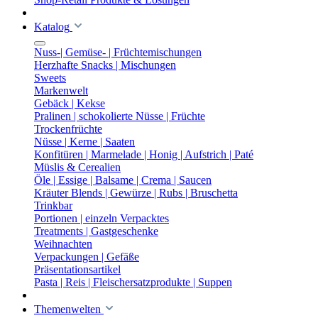
Katalog
Nuss-| Gemüse- | Früchtemischungen
Herzhafte Snacks | Mischungen
Sweets
Markenwelt
Gebäck | Kekse
Pralinen | schokolierte Nüsse | Früchte
Trockenfrüchte
Nüsse | Kerne | Saaten
Konfitüren | Marmelade | Honig | Aufstrich | Paté
Müslis & Cerealien
Öle | Essige | Balsame | Crema | Saucen
Kräuter Blends | Gewürze | Rubs | Bruschetta
Trinkbar
Portionen | einzeln Verpacktes
Treatments | Gastgeschenke
Weihnachten
Verpackungen | Gefäße
Präsentationsartikel
Pasta | Reis | Fleischersatzprodukte | Suppen
Themenwelten