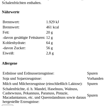
Schalenfrüchten enthalten.
Nährwerte
Brennwert:
1.929 kJ
Brennwert:
461 kcal
Fett:
20 g
-davon gesättigte Fettsäuren:
12 g
Kohlenhydrate:
64 g
-davon Zucker:
56 g
Eiweiß:
2,8 g
Allergene
Erdnüsse und Erdnusserzeugnisse:
Spuren
Soja und Sojaerzeugnisse:
Vorhanden
Milch und Milcherzeugnisse (einschließlich Laktose):
Spuren
Schalenfrüchte, d. h. Mandel, Haselnuss, Walnuss,
Cashewnuss, Pekannuss, Paranuss, Pistazie,
Spuren
Macadamianuss, etc. und Queenslandnuss sowie daraus
hergestellte Erzeugnisse: