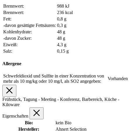
Brennwert:
988 kJ
Brennwert:
236 kcal
Fett:
0,8 g
-davon gesättigte Fettsäuren:
0,3 g
Kohlenhydrate:
48 g
-davon Zucker:
48 g
Eiweiß:
4,3 g
Salz:
0,15 g
Allergene
Schwefeldioxid und Sulfite in einer Konzentration von
Vorhanden
mehr als 10 mg/kg oder 10 mg/l, als SO2 angegeben:
Frühstück, Tagung - Meeting - Konferenz, Barbereich, Küche -
Kiloware
Eigenschaften
Bio:
kein Bio
Hersteller:
Ahnert Selection