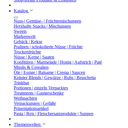
Katalog
Nuss-| Gemüse- | Früchtemischungen
Herzhafte Snacks | Mischungen
Sweets
Markenwelt
Gebäck | Kekse
Pralinen | schokolierte Nüsse | Früchte
Trockenfrüchte
Nüsse | Kerne | Saaten
Konfitüren | Marmelade | Honig | Aufstrich | Paté
Müslis & Cerealien
Öle | Essige | Balsame | Crema | Saucen
Kräuter Blends | Gewürze | Rubs | Bruschetta
Trinkbar
Portionen | einzeln Verpacktes
Treatments | Gastgeschenke
Weihnachten
Verpackungen | Gefäße
Präsentationsartikel
Pasta | Reis | Fleischersatzprodukte | Suppen
Themenwelten