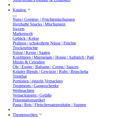
Katalog
Nuss-| Gemüse- | Früchtemischungen
Herzhafte Snacks | Mischungen
Sweets
Markenwelt
Gebäck | Kekse
Pralinen | schokolierte Nüsse | Früchte
Trockenfrüchte
Nüsse | Kerne | Saaten
Konfitüren | Marmelade | Honig | Aufstrich | Paté
Müslis & Cerealien
Öle | Essige | Balsame | Crema | Saucen
Kräuter Blends | Gewürze | Rubs | Bruschetta
Trinkbar
Portionen | einzeln Verpacktes
Treatments | Gastgeschenke
Weihnachten
Verpackungen | Gefäße
Präsentationsartikel
Pasta | Reis | Fleischersatzprodukte | Suppen
Themenwelten