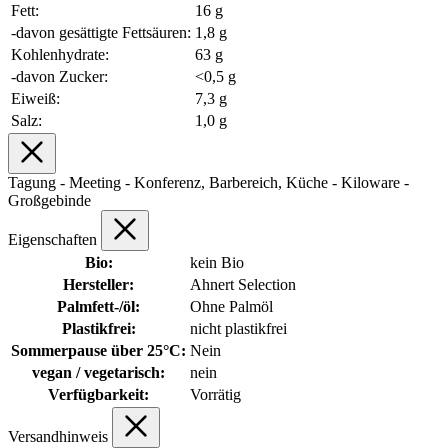
Fett:
16 g
-davon gesättigte Fettsäuren:
1,8 g
Kohlenhydrate:
63 g
-davon Zucker:
<0,5 g
Eiweiß:
7,3 g
Salz:
1,0 g
Tagung - Meeting - Konferenz, Barbereich, Küche - Kiloware -
Großgebinde
Eigenschaften
Bio:
kein Bio
Hersteller:
Ahnert Selection
Palmfett-/öl:
Ohne Palmöl
Plastikfrei:
nicht plastikfrei
Sommerpause über 25°C:
Nein
vegan / vegetarisch:
nein
Verfügbarkeit:
Vorrätig
Versandhinweis