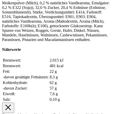
Molkenpulver (Milch), 0,2 % natürliches Vanillearoma, Emulgator:
0,2 % E322 (Soja)), 32,0 % Zucker, 20,4 % Erdnüsse (Erdnüsse,
Sonnenblumenöl), Stärke, Verdickungsmittel: E414, Farbstoff:
E516, Tapiokadextrin, Überzugsmittel: E901; E903; E904,
natürliches Vanillearoma, Aroma (Maltodextrin, Aroma (Milch),
Farbstoffe: E160b(ii); E100), getrockneter Glukosesirup. Kann
Spuren von Weizen, Roggen, Gerste, Hafer, Dinkel, Nüssen,
Mandeln, Haselnüssen, Walnüssen, Cashewnüssen, Pekannüssen,
Paranüssen, Pistazien und Macadamianüssen enthalten.
Nährwerte
Brennwert:
2.015 kJ
Brennwert:
481 kcal
Fett:
22 g
-davon gesättigte Fettsäuren:
8,3 g
Kohlenhydrate:
62 g
-davon Zucker:
57 g
Eiweiß:
7,6 g
Salz:
0,10 g