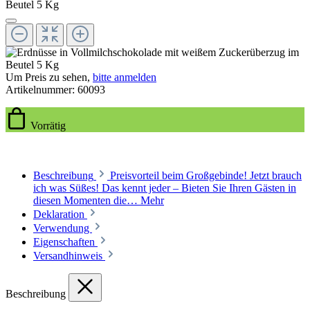
Um Preis zu sehen,
bitte anmelden
Artikelnummer:
60093
Vorrätig
Beschreibung
Preisvorteil beim Großgebinde! Jetzt brauch
ich was Süßes! Das kennt jeder – Bieten Sie Ihren Gästen in
diesen Momenten die…
Mehr
Deklaration
Verwendung
Eigenschaften
Versandhinweis
Beschreibung