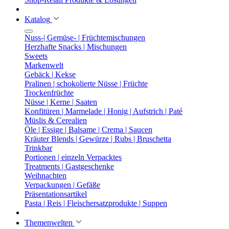
Katalog
Nuss-| Gemüse- | Früchtemischungen
Herzhafte Snacks | Mischungen
Sweets
Markenwelt
Gebäck | Kekse
Pralinen | schokolierte Nüsse | Früchte
Trockenfrüchte
Nüsse | Kerne | Saaten
Konfitüren | Marmelade | Honig | Aufstrich | Paté
Müslis & Cerealien
Öle | Essige | Balsame | Crema | Saucen
Kräuter Blends | Gewürze | Rubs | Bruschetta
Trinkbar
Portionen | einzeln Verpacktes
Treatments | Gastgeschenke
Weihnachten
Verpackungen | Gefäße
Präsentationsartikel
Pasta | Reis | Fleischersatzprodukte | Suppen
Themenwelten