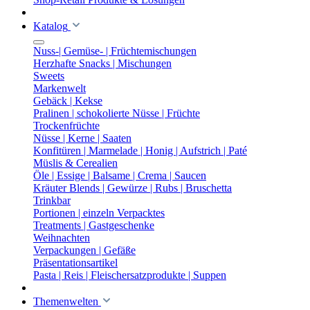
Katalog
Nuss-| Gemüse- | Früchtemischungen
Herzhafte Snacks | Mischungen
Sweets
Markenwelt
Gebäck | Kekse
Pralinen | schokolierte Nüsse | Früchte
Trockenfrüchte
Nüsse | Kerne | Saaten
Konfitüren | Marmelade | Honig | Aufstrich | Paté
Müslis & Cerealien
Öle | Essige | Balsame | Crema | Saucen
Kräuter Blends | Gewürze | Rubs | Bruschetta
Trinkbar
Portionen | einzeln Verpacktes
Treatments | Gastgeschenke
Weihnachten
Verpackungen | Gefäße
Präsentationsartikel
Pasta | Reis | Fleischersatzprodukte | Suppen
Themenwelten