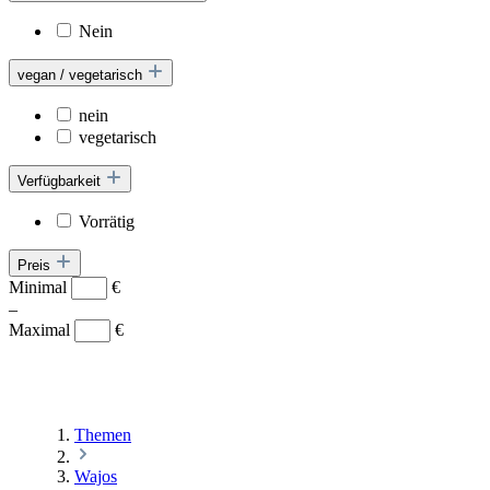
Nein
vegan / vegetarisch
nein
vegetarisch
Verfügbarkeit
Vorrätig
Preis
Minimal
€
–
Maximal
€
Themen
Wajos